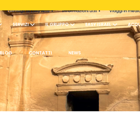
I consigli di Easy Nite
Informazioni utili
Viaggi in medi
SERVIZI
IL GRUPPO
EASY ISRAEL
ACQU
BLOG
CONTATTI
NEWS