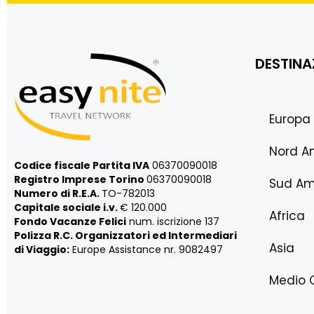
DESTINA
Europa
Nord A
Codice fiscale Partita IVA
06370090018
Registro Imprese Torino
06370090018
Sud Am
Numero di R.E.A.
TO-782013
Capitale sociale i.v.
€ 120.000
Africa
Fondo Vacanze Felici
num. iscrizione 137
Polizza R.C. Organizzatori ed Intermediari
Asia
di Viaggio:
Europe Assistance nr. 9082497
Medio 