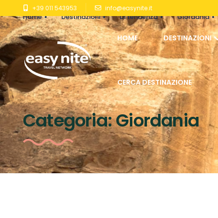
+39 011 543953
info@easynite.it
Home
Destinazioni
Di tendenza
Giordania
HOME
DESTINAZIONI
CERCA DESTINAZIONE
Categoria:
Giordania