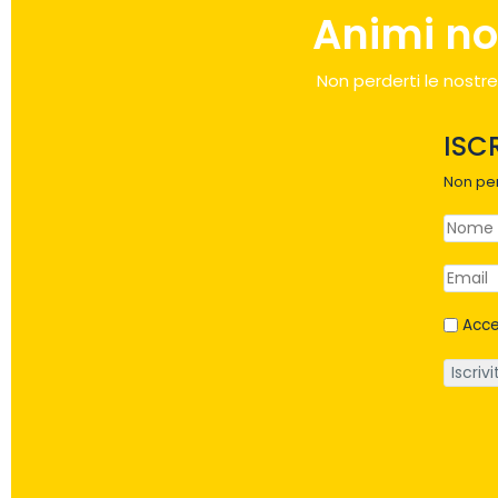
Animi no
Non perderti le nostre
ISC
Non per
Acce