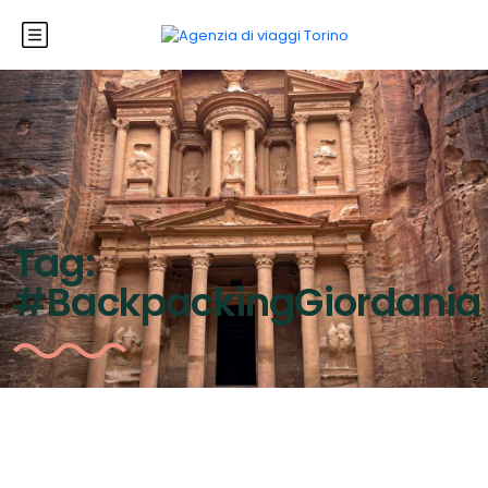
Tag:
#BackpackingGiordania