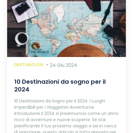
DESTINAZIONI
24 Giu 2024
10 Destinazioni da sogno per il
2024
10 Destinazioni da Sogno per il 2024: I Luoghi
Imperdibili per i Viaggiatori Avventurosi
Introduzione Il 2024 si preannuncia come un anno
ricco di avventure e nuove scoperte. Se stai
pianificando il tuo prossimo viaggio e sei in cerca
di ispirazione, questo articolo è fatto apposta per