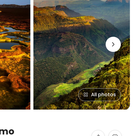
›
All photos
’Omo