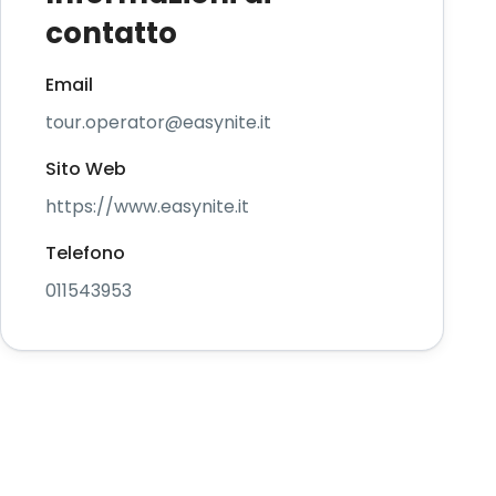
contatto
Email
tour.operator@easynite.it
Sito Web
https://www.easynite.it
Telefono
011543953