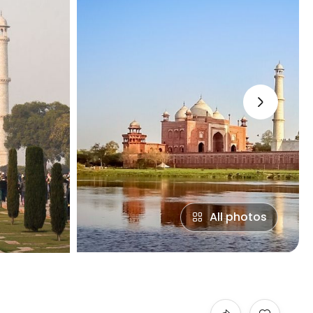
›
All photos