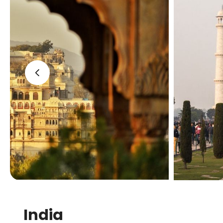
‹
India