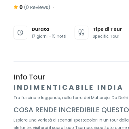
0
(0 Reviews)
Durata
Tipo di Tour
17 giorni - 15 notti
Specific Tour
Info Tour
I N D I M E N T I C A B I L E I N D I A
Tra fascino e leggende, nella terra dei Maharaja. Da Delh
COSA RENDE INCREDIBILE QUEST
Esplora una varietà di scenari spettacolari in un tour dalla
elefante, visiterai il sacro Lago Tsomgo, rispettato come u