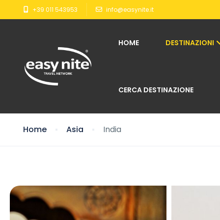
+39 011 543953
info@easynite.it
HOME
DESTINAZIONI
CERCA DESTINAZIONE
Home
Asia
India