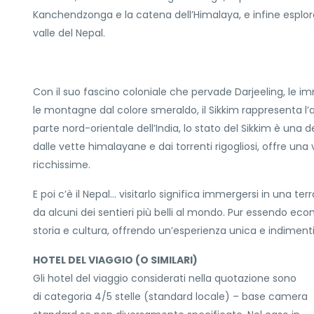
Kanchendzonga e la catena dell’Himalaya, e infine esplorer
valle del Nepal.
Con il suo fascino coloniale che pervade Darjeeling, le i
le montagne dal colore smeraldo, il Sikkim rappresenta l’a
parte nord-orientale dell’India, lo stato del Sikkim è una 
dalle vette himalayane e dai torrenti rigogliosi, offre una 
ricchissime.
E poi c’è il Nepal… visitarlo significa immergersi in una te
da alcuni dei sentieri più belli al mondo. Pur essendo eco
storia e cultura, offrendo un’esperienza unica e indimenti
HOTEL DEL VIAGGIO (O SIMILARI)
Gli hotel del viaggio considerati nella quotazione sono
di categoria 4/5 stelle (standard locale) – base camera