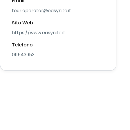
Email
tour.operator@easynite.it
Sito Web
https://www.easynite.it
Telefono
011543953