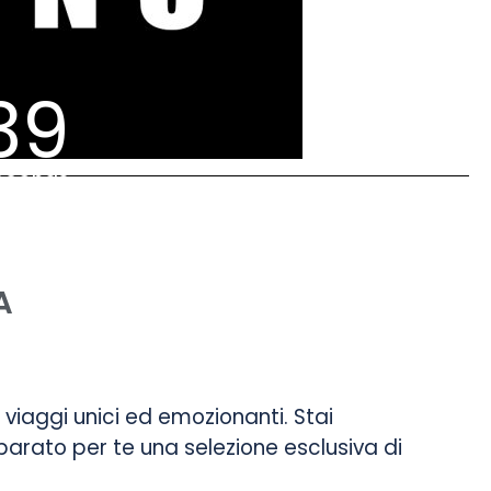
39
econds
A
 viaggi unici ed emozionanti. Stai
arato per te una selezione esclusiva di