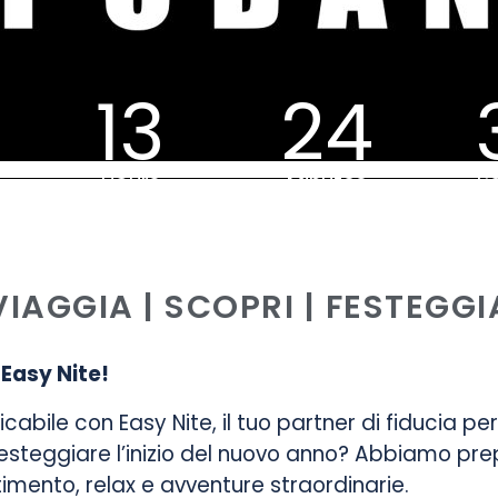
13
24
Hours
Minutes
S
VIAGGIA | SCOPRI | FESTEGGI
 Easy Nite!
bile con Easy Nite, il tuo partner di fiducia per
esteggiare l’inizio del nuovo anno? Abbiamo prep
mento, relax e avventure straordinarie.