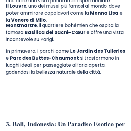
che offre una vista panoramica spettacolare.
Il Louvre
, uno dei musei più famosi al mondo, dove
poter ammirare capolavori come la
Monna Lisa
e
la
Venere di Milo
.
Montmartre
, il quartiere bohémien che ospita la
famosa
Basilica del Sacré-Cœur
e offre una vista
incantevole su Parigi.
In primavera, i parchi come
Le Jardin des Tuileries
e
Parc des Buttes-Chaumont
si trasformano in
luoghi ideali per passeggiate all’aria aperta,
godendosi la bellezza naturale della città.
3. Bali, Indonesia: Un Paradiso Esotico per