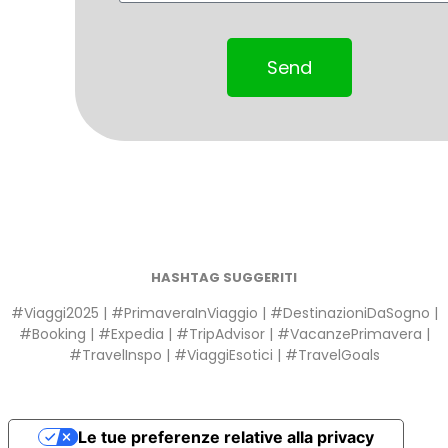
Send
HASHTAG SUGGERITI
#Viaggi2025 | #PrimaveraInViaggio | #DestinazioniDaSogno |
#Booking | #Expedia | #TripAdvisor | #VacanzePrimavera |
#TravelInspo | #ViaggiEsotici | #TravelGoals
Le tue preferenze relative alla privacy