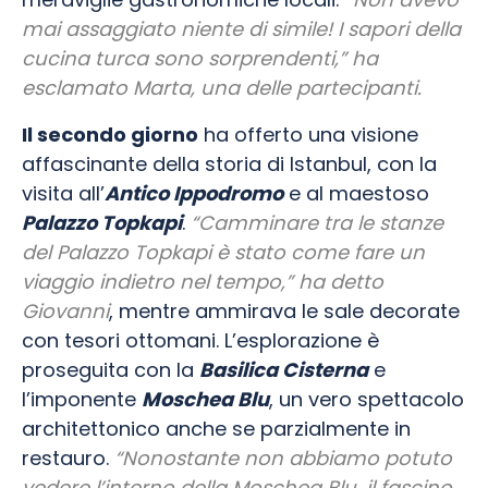
mai assaggiato niente di simile! I sapori della
cucina turca sono sorprendenti,” ha
esclamato Marta, una delle partecipanti.
Il secondo giorno
ha offerto una visione
affascinante della storia di Istanbul, con la
visita all’
Antico Ippodromo
e al maestoso
Palazzo Topkapi
.
“Camminare tra le stanze
del Palazzo Topkapi è stato come fare un
viaggio indietro nel tempo,” ha detto
Giovanni
, mentre ammirava le sale decorate
con tesori ottomani. L’esplorazione è
proseguita con la
Basilica Cisterna
e
l’imponente
Moschea Blu
, un vero spettacolo
architettonico anche se parzialmente in
restauro.
“Nonostante non abbiamo potuto
vedere l’interno della Moschea Blu, il fascino