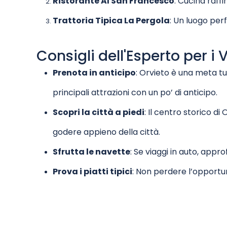
Ristorante Al San Francesco
: Cucina raff
Trattoria Tipica La Pergola
: Un luogo perf
Consigli dell'Esperto per i 
Prenota in anticipo
: Orvieto è una meta tur
principali attrazioni con un po’ di anticipo.
Scopri la città a piedi
: Il centro storico d
godere appieno della città.
Sfrutta le navette
: Se viaggi in auto, app
Prova i piatti tipici
: Non perdere l’opportu