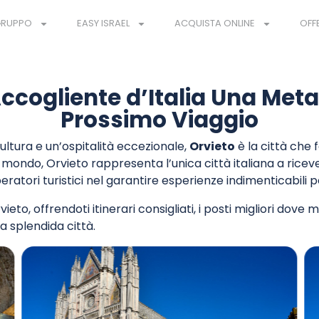
 GRUPPO
EASY ISRAEL
ACQUISTA ONLINE
OFF
Accogliente d’Italia Una Meta
Prossimo Viaggio
ultura e un’ospitalità eccezionale,
Orvieto
è la città che 
al mondo, Orvieto rappresenta l’unica città italiana a ric
ori turistici nel garantire esperienze indimenticabili per t
rvieto, offrendoti itinerari consigliati, i posti migliori d
 splendida città.