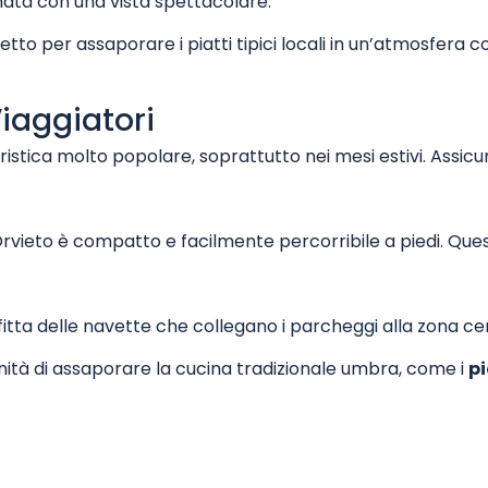
inata con una vista spettacolare.
etto per assaporare i piatti tipici locali in un’atmosfera co
Viaggiatori
istica molto popolare, soprattutto nei mesi estivi. Assicurati
i Orvieto è compatto e facilmente percorribile a piedi. Que
rofitta delle navette che collegano i parcheggi alla zona c
nità di assaporare la cucina tradizionale umbra, come i
pi