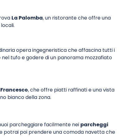
 Prova
La Palomba
, un ristorante che offre una
locali.
dinaria opera ingegneristica che affascina tutti i
e nel tufo e godere di un panorama mozzafiato
n Francesco
, che offre piatti raffinati e una vista
vino bianco della zona.
o, puoi parcheggiare facilmente nei
parcheggi
ve potrai poi prendere una comoda navetta che