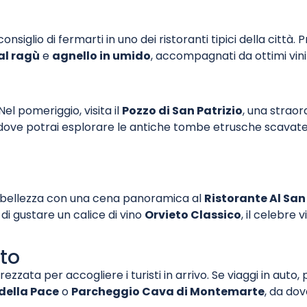
onsiglio di fermarti in uno dei ristoranti tipici della città.
 al ragù
e
agnello in umido
, accompagnati da ottimi vini 
Nel pomeriggio, visita il
Pozzo di San Patrizio
, una straor
 dove potrai esplorare le antiche tombe etrusche scavat
n bellezza con una cena panoramica al
Ristorante Al Sa
 di gustare un calice di vino
Orvieto Classico
, il celebre 
to
rezzata per accogliere i turisti in arrivo. Se viaggi in aut
della Pace
o
Parcheggio Cava di Montemarte
, da do