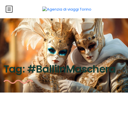
Tag:
#BalliInMaschera