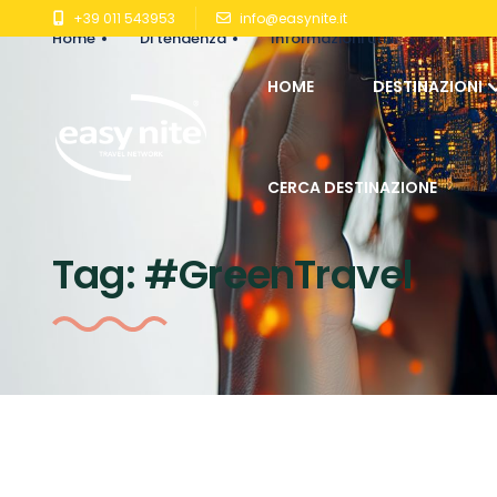
+39 011 543953
info@easynite.it
Home
Di tendenza
Informazioni utili
HOME
DESTINAZIONI
CERCA DESTINAZIONE
Tag:
#GreenTravel