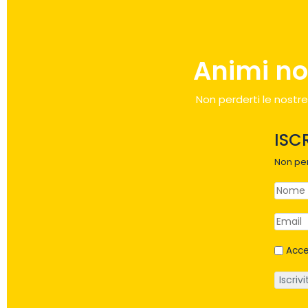
Animi no
Non perderti le nostre
ISC
Non per
Acce