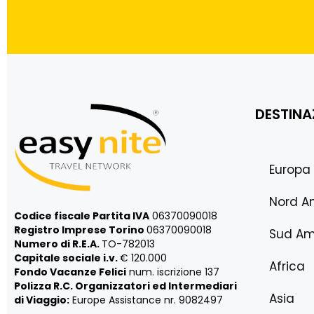
DESTINA
Europa
Nord A
Codice fiscale Partita IVA
06370090018
Registro Imprese Torino
06370090018
Sud Am
Numero di R.E.A.
TO-782013
Capitale sociale i.v.
€ 120.000
Africa
Fondo Vacanze Felici
num. iscrizione 137
Polizza R.C. Organizzatori ed Intermediari
Asia
di Viaggio:
Europe Assistance nr. 9082497