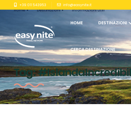
+39 011 543953
info@easynite.it
Home
Destinazioni
Informazioni utili
HOME
DESTINAZIONI
CERCA DESTINAZIONE
Tag:
#IslandaIncredibi