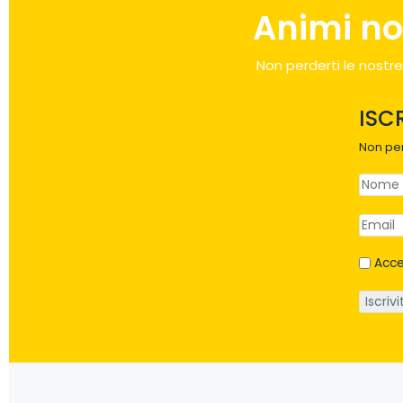
Animi no
Non perderti le nostre
ISC
Non per
Acce