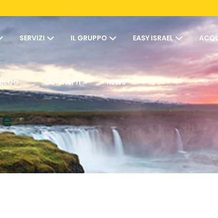
SERVIZI
IL GRUPPO
EASY ISRAEL
ACQU
BLOG
CONTATTI
NEWS
le