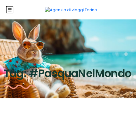
Tag:
#PasquaNelMondo