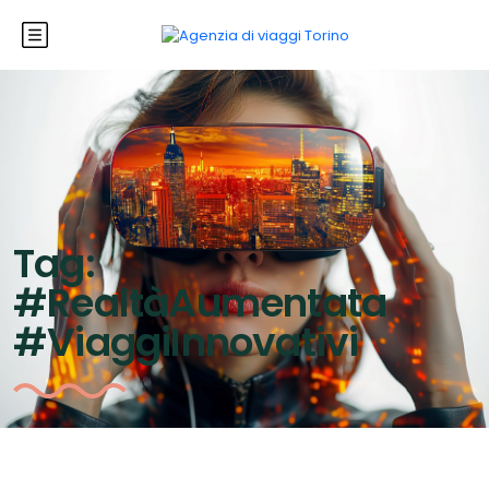
Tag:
#RealtàAumentata
#ViaggiInnovativi