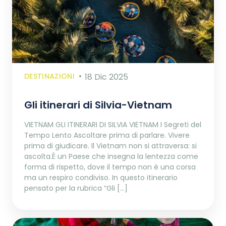
DESTINAZIONI
18 Dic 2025
Gli itinerari di Silvia-Vietnam
VIETNAM GLI ITINERARI DI SILVIA VIETNAM I Segreti del
Tempo Lento Ascoltare prima di parlare. Vivere
prima di giudicare. Il Vietnam non si attraversa: si
ascolta.È un Paese che insegna la lentezza come
forma di rispetto, dove il tempo non è una corsa
ma un respiro condiviso. In questo itinerario
pensato per la rubrica “Gli […]