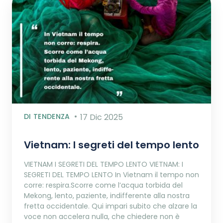
DI TENDENZA
17 Dic 2025
Vietnam: I segreti del tempo lento
VIETNAM I SEGRETI DEL TEMPO LENTO VIETNAM: I
SEGRETI DEL TEMPO LENTO In Vietnam il tempo non
corre: respira.Scorre come l’acqua torbida del
Mekong, lento, paziente, indifferente alla nostra
fretta occidentale. Qui impari subito che alzare la
voce non accelera nulla, che chiedere non è