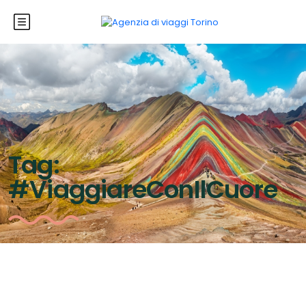
Tag:
#ViaggiareConIlCuore