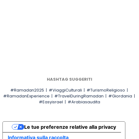
Medio Oriente
Richiedi il tuo preventivo gratuito
Richiedi
HASHTAG SUGGERITI
#Ramadan2025 | #ViaggiCulturali | #TurismoReligioso |
#RamadanExperience | #TravelDuringRamadan | #Giordania |
#Easyisrael | #Arabiasaudita
Le tue preferenze relative alla privacy
Informativa sulla raccolta