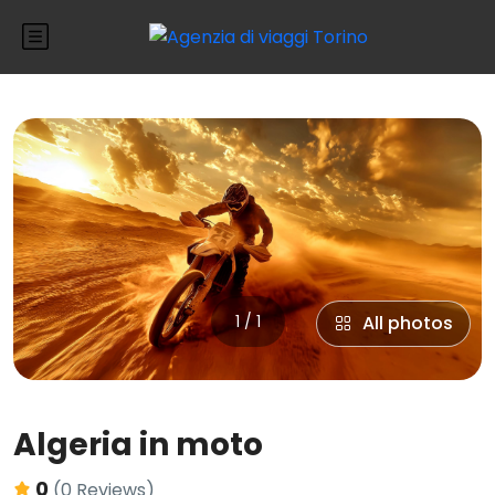
1 / 1
All photos
Algeria in moto
0
(0 Reviews)