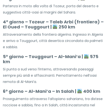
Partenza in moto alla volta di Tozeur, porta del deserto e
suggestiva città-oasi ai margini del Sahara.
4° giorno – Tozeur – Taleb Arbi (frontiera) –
El Oued – Touggourt |
250 km
Attraversamento della frontiera algerina. Ingresso in Algeria
e arrivo a Touggourt, città desertica circondata da palmeti
e sabbia.
5° giorno – Touggourt – Al-Mani’a |
575
km
Si punta a sud verso l’interno, attraversando paesaggi
sempre più aridi e affascinanti. Pernottamento nell’oasi
remota di Al-Mani’a.
6° giorno – Al-Mani’a – In Salah |
400 km
Proseguimento attraverso l’altopiano sahariano, tra distese
rocciose e sabbia, fino a In Salah, città incastonata nel