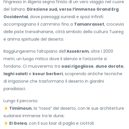
l’ingresso in Algeria segna l’inizio di un vero viaggio nel cuore
del Sahara.
Direzione sud, verso l’immenso Grand Erg
Occidental
, dove paesaggi surreali e spazi infiniti
accompagnano il cammino fino a
Tamanrasset
, crocevia
delle piste transahariane, città simbolo della cultura Tuareg
e anima spirituale del deserto.
Raggiungeremo l’altopiano dell’
Assekrem
, oltre i 2000
metri, un luogo mitico dove il silenzio e l’orizzonte si
fondono. Ci muoveremo tra
oasi rigogliose
,
dune dorate
,
laghi salati
e
ksour berberi
, scoprendo antiche tecniche
di irrigazione che trasformano il deserto in giardini
paradisiaci.
Lungo il percorso:
Timimoun
, la “rossa” del deserto, con le sue architetture
sudanesi immerse tra le dune;
El Golea
, con il suo ksar di paglia e ciottoli;