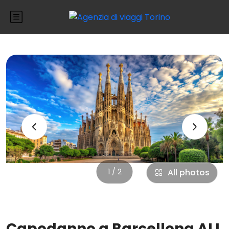
‹
›
1 / 2
All photos
Capodanno a Barcellona ALI