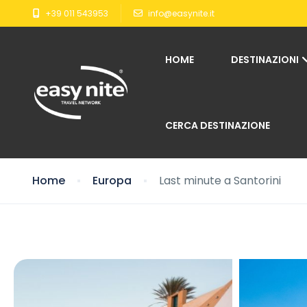
+39 011 543953
info@easynite.it
HOME
DESTINAZIONI
CERCA DESTINAZIONE
Home
Europa
Last minute a Santorini