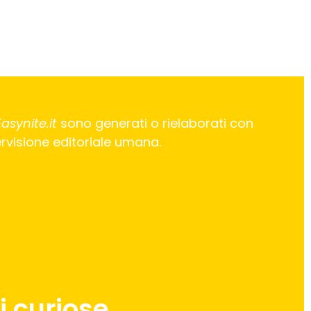
Easynite.it
sono generati o rielaborati con
pervisione editoriale umana.
 curiose.