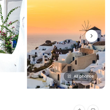
›
All photos