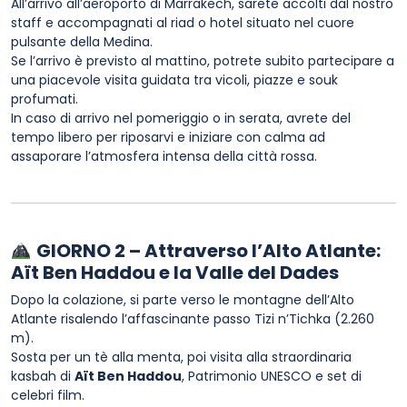
All’arrivo all’aeroporto di Marrakech, sarete accolti dal nostro
staff e accompagnati al riad o hotel situato nel cuore
pulsante della Medina.
Se l’arrivo è previsto al mattino, potrete subito partecipare a
una piacevole visita guidata tra vicoli, piazze e souk
profumati.
In caso di arrivo nel pomeriggio o in serata, avrete del
tempo libero per riposarvi e iniziare con calma ad
assaporare l’atmosfera intensa della città rossa.
GIORNO 2 – Attraverso l’Alto Atlante:
Aït Ben Haddou e la Valle del Dades
Dopo la colazione, si parte verso le montagne dell’Alto
Atlante risalendo l’affascinante passo Tizi n’Tichka (2.260
m).
Sosta per un tè alla menta, poi visita alla straordinaria
kasbah di
Aït Ben Haddou
, Patrimonio UNESCO e set di
celebri film.