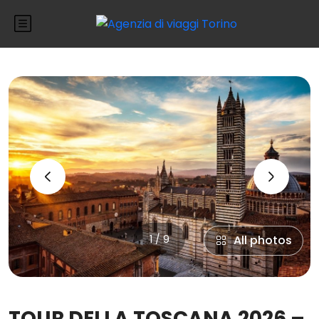
‹
›
1 / 9
All photos
TOUR DELLA TOSCANA 2026 –