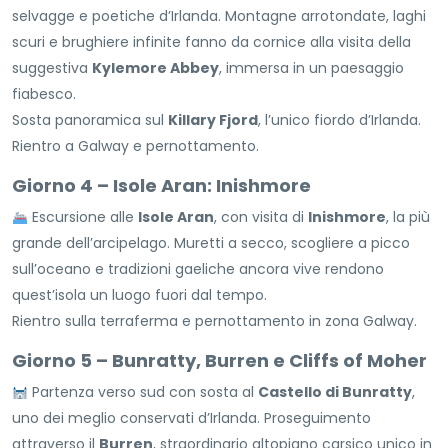
selvagge e poetiche d’Irlanda. Montagne arrotondate, laghi
scuri e brughiere infinite fanno da cornice alla visita della
suggestiva
Kylemore Abbey
, immersa in un paesaggio
fiabesco.
Sosta panoramica sul
Killary Fjord
, l’unico fiordo d’Irlanda.
Rientro a Galway e pernottamento.
Giorno 4 – Isole Aran: Inishmore
Escursione alle
Isole Aran
, con visita di
Inishmore
, la più
grande dell’arcipelago. Muretti a secco, scogliere a picco
sull’oceano e tradizioni gaeliche ancora vive rendono
quest’isola un luogo fuori dal tempo.
Rientro sulla terraferma e pernottamento in zona Galway.
Giorno 5 – Bunratty, Burren e Cliffs of Moher
Partenza verso sud con sosta al
Castello di Bunratty
,
uno dei meglio conservati d’Irlanda. Proseguimento
attraverso il
Burren
, straordinario altopiano carsico unico in