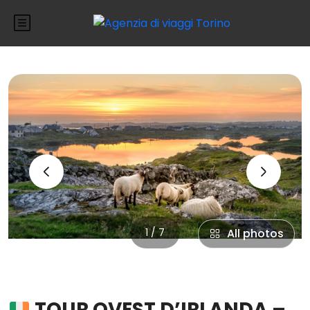
‹
›
1 / 7
All photos
TOUR OVEST D’IRLANDA –