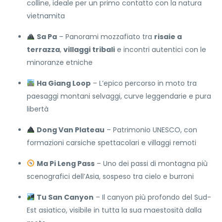
colline, ideale per un primo contatto con la natura
vietnamita
Sa Pa
– Panorami mozzafiato tra
risaie a
terrazza
,
villaggi tribali
e incontri autentici con le
minoranze etniche
Ha Giang Loop
– L’epico percorso in moto tra
paesaggi montani selvaggi, curve leggendarie e pura
libertà
Dong Van Plateau
– Patrimonio UNESCO, con
formazioni carsiche spettacolari e villaggi remoti
Ma Pi Leng Pass
– Uno dei passi di montagna più
scenografici dell’Asia, sospeso tra cielo e burroni
Tu San Canyon
– Il canyon più profondo del Sud-
Est asiatico, visibile in tutta la sua maestosità dalla