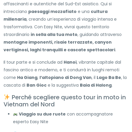
affascinanti e autentiche del Sud-Est asiatico. Qui si
intrecciano
paesaggi mozzafiato
e una
cultura
millenaria
, creando un’esperienza di viaggio intensa e
trasformativa. Con Easy Nite, vivrai questo territorio
straordinario
in sella alla tua moto
, guidando attraverso
montagne imponenti, risaie terrazzate, canyon
vertiginosi, laghi tranquilli e cascate spettacolari
.
Il tour parte e si conclude ad
Hanoi
, vibrante capitale dal
fascino antico e moderno, e ti condurrà in luoghi remoti
come
Ha Giang
,
l’altopiano di Dong Van
, il
Lago Ba Be
, la
cascata di
Ban Gioc
e la suggestiva
Baia di Halong
.
Perché scegliere questo tour in moto in
Vietnam del Nord
Viaggio su due ruote
con accompagnatore
esperto Easy Nite