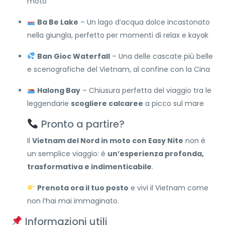
moto
Ba Be Lake
– Un lago d’acqua dolce incastonato
nella giungla, perfetto per momenti di relax e kayak
Ban Gioc Waterfall
– Una delle cascate più belle
e scenografiche del Vietnam, al confine con la Cina
Halong Bay
– Chiusura perfetta del viaggio tra le
leggendarie
scogliere calcaree
a picco sul mare
Pronto a partire?
Il
Vietnam del Nord in moto con Easy Nite
non è
un semplice viaggio: è
un’esperienza profonda,
trasformativa e indimenticabile
.
Prenota ora il tuo posto
e vivi il Vietnam come
non l’hai mai immaginato.
Informazioni utili