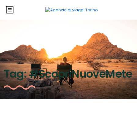
Tag:
#ScopriNuoveMete