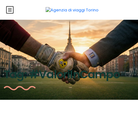
Tag:
#ValoriInCampo