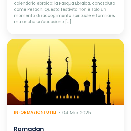
calendario ebraico: la Pasqua Ebraica, conosciuta
come Pesach. Questa festività non è solo un
momento di raccoglimento spirituale e familiare,
ma anche un’occasione […]
INFORMAZIONI UTILI
04 Mar 2025
Ramadan