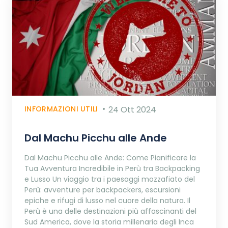
INFORMAZIONI UTILI
24 Ott 2024
Dal Machu Picchu alle Ande
Dal Machu Picchu alle Ande: Come Pianificare la
Tua Avventura Incredibile in Perù tra Backpacking
e Lusso Un viaggio tra i paesaggi mozzafiato del
Perù: avventure per backpackers, escursioni
epiche e rifugi di lusso nel cuore della natura. Il
Perù è una delle destinazioni più affascinanti del
Sud America, dove la storia millenaria degli Inca