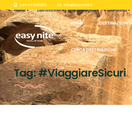
+39 011 543953
info@easynite.it
Home
Destinazioni
Di tendenza
Giordania
HOME
DESTINAZIONI
CERCA DESTINAZIONE
Tag:
#ViaggiareSicuri