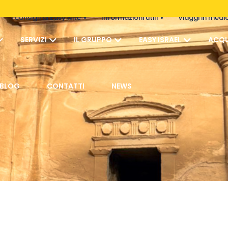
I consigli di Easy Nite
Informazioni utili
Viaggi in medi
SERVIZI
IL GRUPPO
EASY ISRAEL
ACQU
BLOG
CONTATTI
NEWS