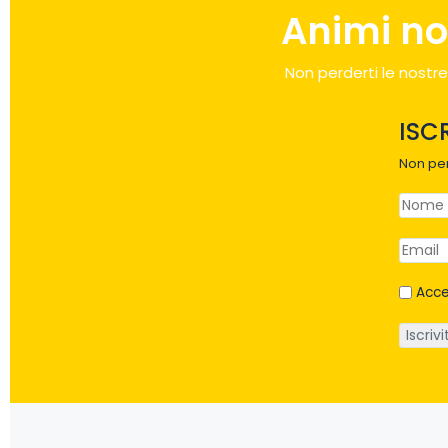
Animi no
Non perderti le nostre
ISC
Non per
Acce